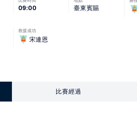
比賽時間
地點
勝
09:00
臺東賓賜
救援成功
宋連恩
比賽經過