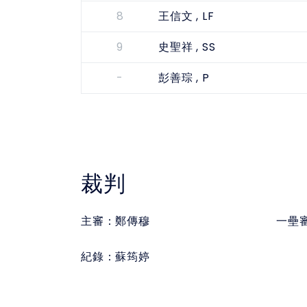
8
, LF
王信文
9
, SS
史聖祥
-
, P
彭善琮
裁判
主審：
鄭傳穆
一壘
紀錄：
蘇筠婷