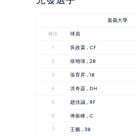
嘉義大學
棒次
球員
1
, CF
吳政霖
2
, 2B
徐翊瑋
3
, 1B
張育昇
4
, DH
洪奇晸
5
, RF
趙佳誠
6
, C
傅振峰
7
, 3B
王鵬