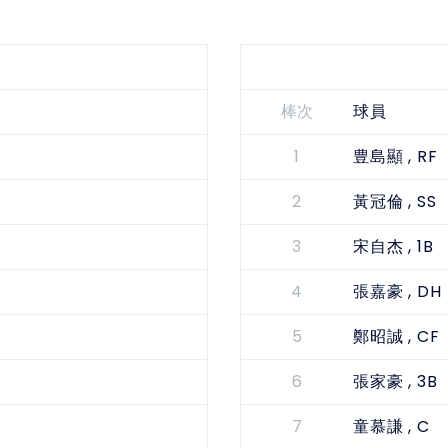
棒次
球員
1
, RF
豊島顯
2
, SS
黃冠倫
3
, 1B
宋自杰
4
, DH
張嘉豪
5
, CF
鄭昭誠
6
, 3B
張家豪
7
, C
童慕謙