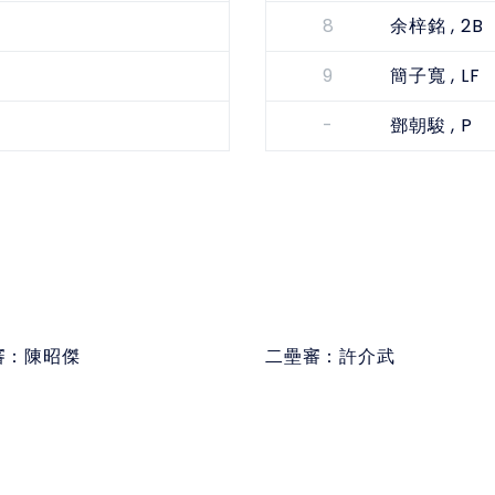
8
, 2B
余梓銘
9
, LF
簡子寬
-
, P
鄧朝駿
審：
陳昭傑
二壘審：
許介武