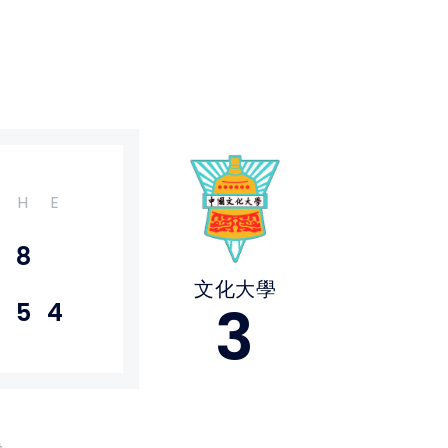
H
E
8
文化大學
3
5
4