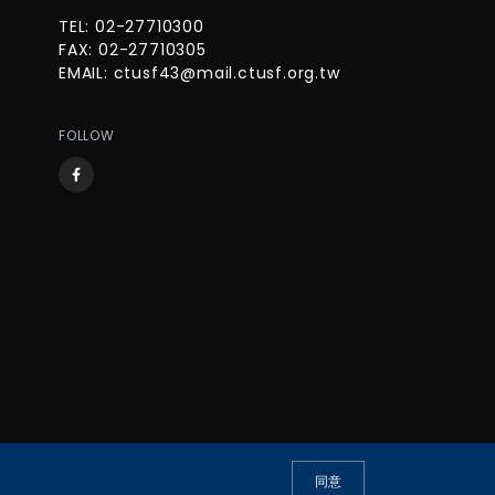
TEL: 02-27710300
FAX: 02-27710305
EMAIL:
ctusf43@mail.ctusf.org.tw
FOLLOW
同意