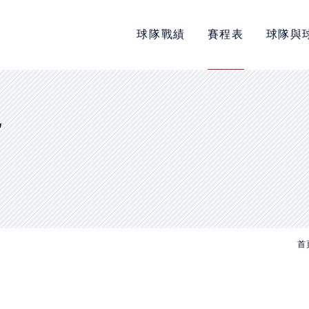
球隊戰績
賽程表
球隊與
POLICY
隱私權政策
網站使用條款
E
LINK
教育部體育署
中華民國大專院校體育總會
首