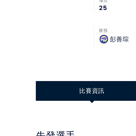
場次
25
敗投
彭善琮
比賽資訊
先發選手