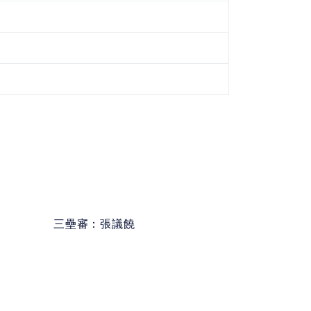
三壘審：
張議饒