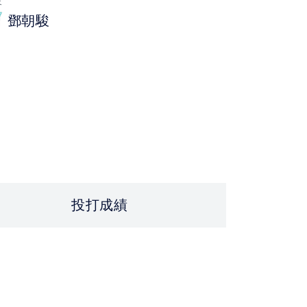
投
鄧朝駿
投打成績