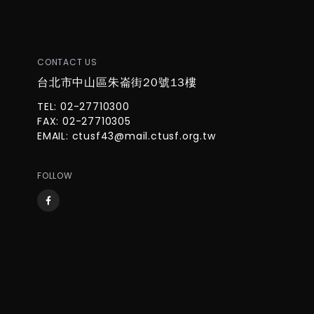
CONTACT US
台北市中山區朱崙街20號13樓
TEL: 02-27710300
FAX: 02-27710305
EMAIL:
ctusf43@mail.ctusf.org.tw
FOLLOW