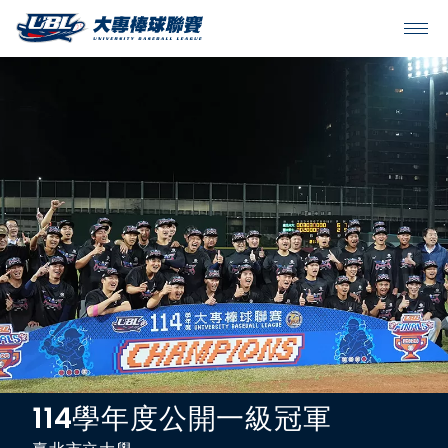
SITEMAP
首頁
球隊戰績
賽程表
球隊與球員
裁判
比賽場地
學年度公開一級冠軍
114
最新消息