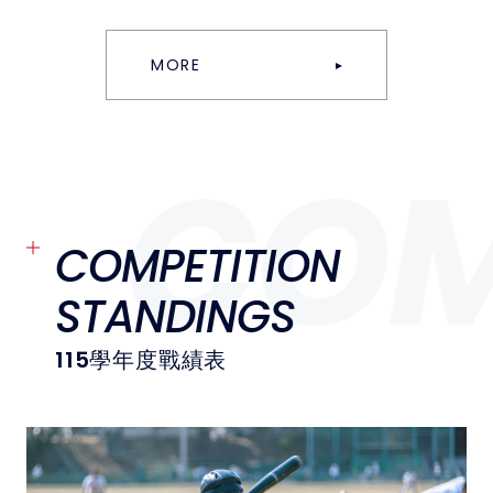
MORE
COM
COMPETITION
STANDINGS
115
學年度戰績表