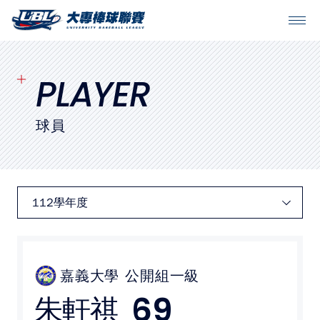
SITEMAP
首頁
PLAYER
球隊戰績
球員
賽程表
球隊與球員
裁判
比賽場地
嘉義大學
公開組一級
69
朱軒祺
最新消息