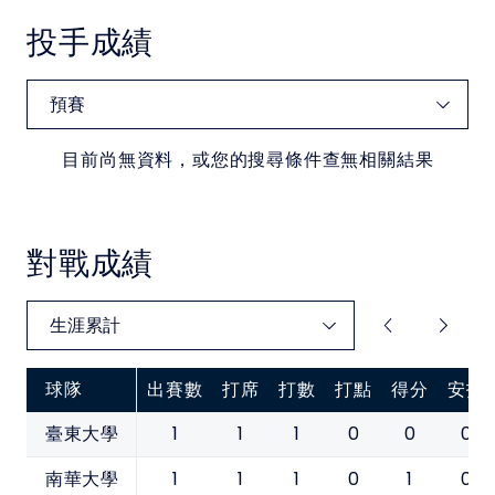
投手成績
目前尚無資料，或您的搜尋條件查無相關結果
對戰成績
球隊
出賽數
打席
打數
打點
得分
安打
1
1
1
0
0
0
臺東大學
1
1
1
0
1
0
南華大學