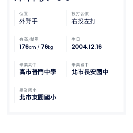
媒體文章
位置
投打習慣
外野手
右投左打
下載專區
身高/體重
生日
聯絡我們
176
76
2004.12.16
/
cm
kg
POLICY
畢業高中
畢業國中
高市普門中學
北市長安國中
隱私權政策
網站使用條款
畢業國小
北市東園國小
LINK
教育部體育署