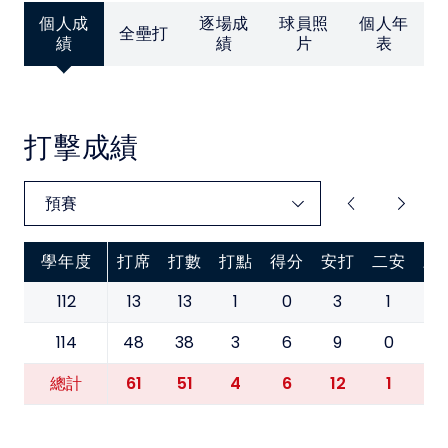
中華民國大專院校體育總會
個人成
逐場成
球員照
個人年
全壘打
績
績
片
表
打擊成績
學年度
打席
打數
打點
得分
安打
二安
三
112
13
13
1
0
3
1
0
114
48
38
3
6
9
0
0
61
51
4
6
12
1
0
總計