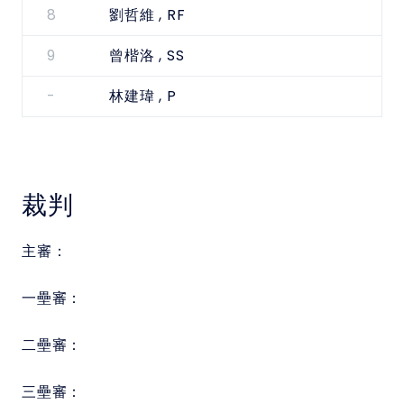
8
, RF
劉哲維
9
, SS
曾楷洛
-
, P
林建瑋
裁判
主審：
一壘審：
二壘審：
三壘審：