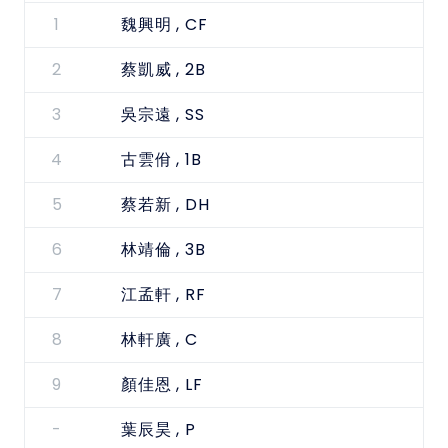
1
, CF
魏興明
2
, 2B
蔡凱威
3
, SS
吳宗遠
4
, 1B
古雲佾
5
, DH
蔡若新
6
, 3B
林靖倫
7
, RF
江孟軒
8
, C
林軒廣
9
, LF
顏佳恩
-
, P
葉辰昊