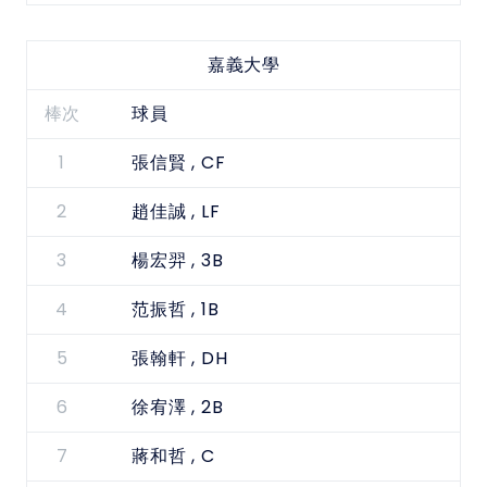
嘉義大學
棒次
球員
1
, CF
張信賢
2
, LF
趙佳誠
3
, 3B
楊宏羿
4
, 1B
范振哲
5
, DH
張翰軒
6
, 2B
徐宥澤
7
, C
蔣和哲