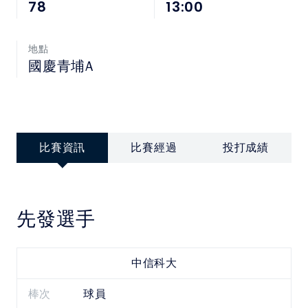
中華民國大專院校體育總會
78
13:00
地點
國慶青埔A
比賽資訊
比賽經過
投打成績
先發選手
中信科大
棒次
球員