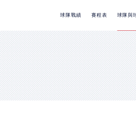
球隊戰績
賽程表
球隊與
POLICY
隱私權政策
網站使用條款
LINK
教育部體育署
中華民國大專院校體育總會