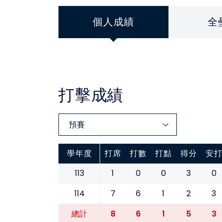
個人成績
全
打擊成績
學年度
打席
打數
打點
得分
安
113
1
0
0
3
0
114
7
6
1
2
3
8
6
1
5
3
總計