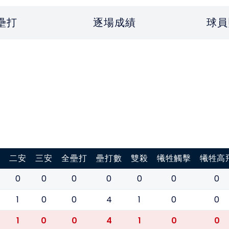
壘打
逐場成績
球員
打
二安
三安
全壘打
壘打數
雙殺
犧牲觸擊
犧牲高
0
0
0
0
0
0
0
1
0
0
4
1
0
0
1
0
0
4
1
0
0