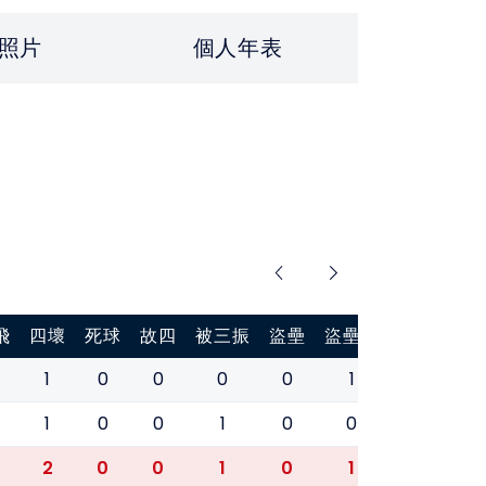
照片
個人年表
飛
四壞
死球
故四
被三振
盜壘
盜壘刺
打擊率
1
0
0
0
0
1
0.000
0
1
0
0
1
0
0
0.500
2
0
0
1
0
1
0.500
0