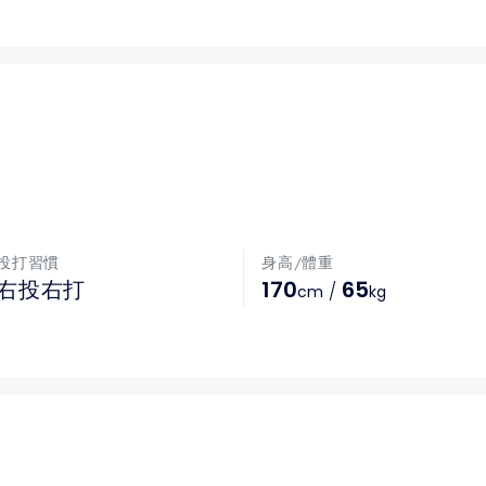
投打習慣
身高/體重
170
65
右投右打
/
cm
kg