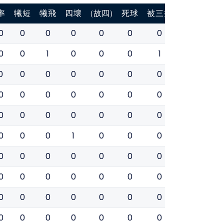
率
犧短
犧飛
四壞
(故四)
死球
被三振
盜壘
盜壘
0
0
0
0
0
0
0
0
0
0
0
1
0
0
0
1
0
0
0
0
0
0
0
0
0
0
0
0
0
0
0
0
0
0
0
0
0
0
0
0
0
0
0
0
0
0
0
0
1
0
0
0
0
0
0
0
0
0
0
0
0
0
0
0
0
0
0
0
0
0
0
1
0
0
0
0
0
0
0
0
0
0
0
0
0
0
0
0
0
0