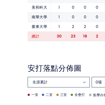
1
0
0
0
美和科大
1
0
0
0
南華大學
1
2
2
0
臺東大學
30
23
19
2
總計
安打落點分佈圖
0
場
一安
二安
三安
全壘打
※ 點擊