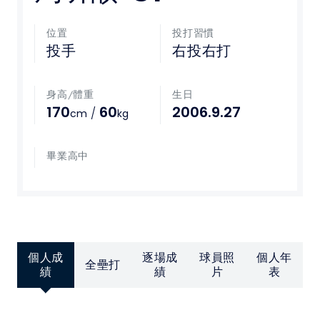
媒體文章
位置
投打習慣
投手
右投右打
下載專區
身高/體重
生日
聯絡我們
170
60
2006.9.27
/
cm
kg
POLICY
畢業高中
隱私權政策
網站使用條款
個人成
逐場成
球員照
個人年
LINK
全壘打
績
績
片
表
教育部體育署