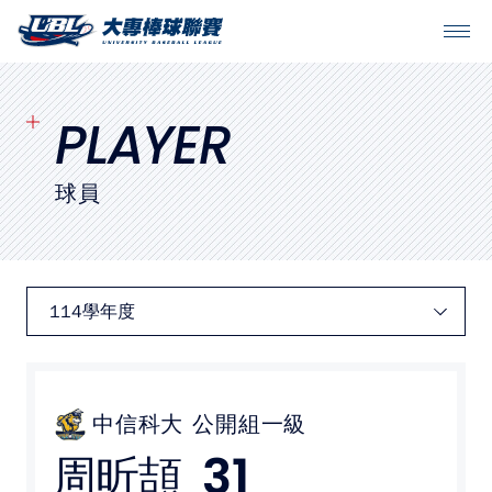
SITEMAP
首頁
PLAYER
球隊戰績
球員
賽程表
球隊與球員
裁判
比賽場地
中信科大
公開組一級
31
周昕頡
最新消息