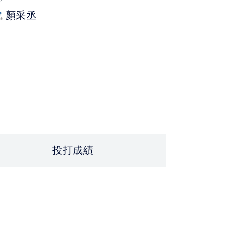
P
顏采丞
投打成績