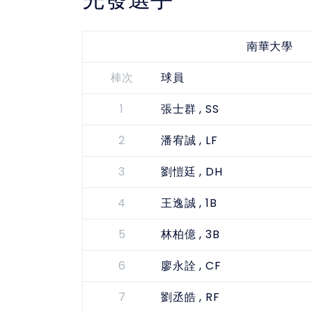
南華大學
棒次
球員
1
, SS
張士群
2
, LF
潘宥誠
3
, DH
劉愷廷
4
, 1B
王逸誠
5
, 3B
林柏億
6
, CF
廖永詮
7
, RF
劉丞皓