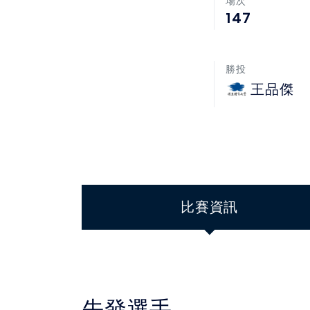
場次
147
勝投
王品傑
比賽資訊
先發選手