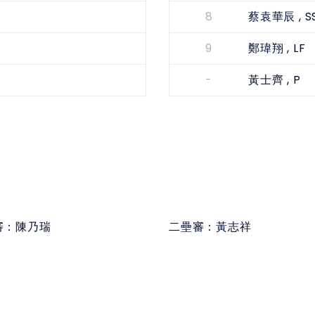
8
, S
蔡袁華辰
9
, LF
鄭瑋翔
-
, P
黃士齊
審：
陳乃瑞
二壘審：
黃志祥