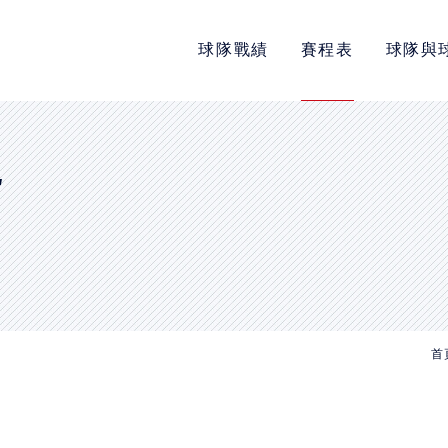
球隊戰績
賽程表
球隊與
POLICY
隱私權政策
網站使用條款
E
LINK
教育部體育署
中華民國大專院校體育總會
首