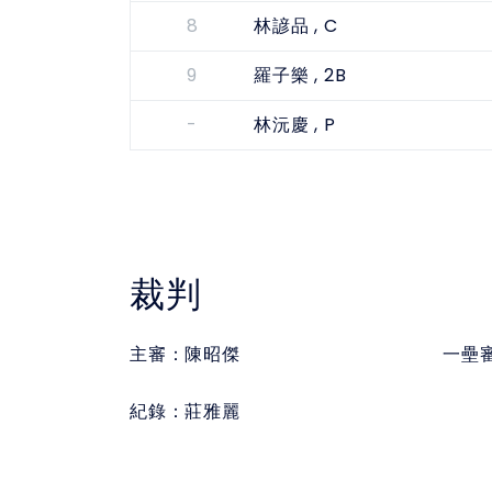
8
, C
林諺品
9
, 2B
羅子樂
-
, P
林沅慶
裁判
主審：
陳昭傑
一壘
紀錄：
莊雅麗