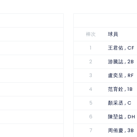
棒次
球員
1
, CF
王君佑
2
, 2B
游騰誌
3
, RF
盧奕呈
4
, 1B
范育銓
5
, C
顏采丞
6
, DH
陳堃益
7
, 3B
周侑慶