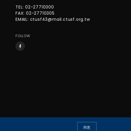
TEL: 02-27710300
FAX: 02-27710305
EMAIL:
ctusf43@mail.ctusf.org.tw
FOLLOW
同意