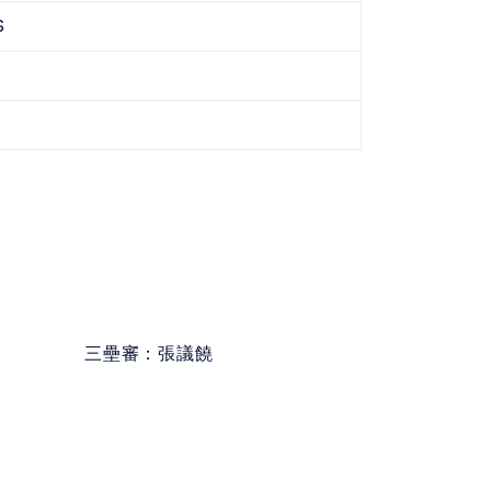
S
三壘審：
張議饒