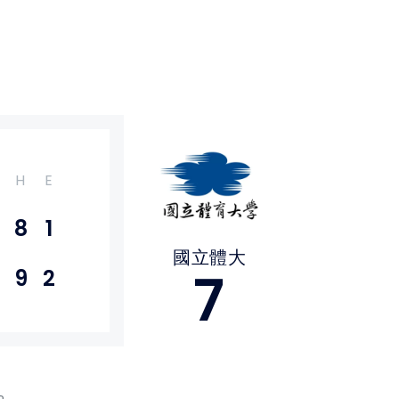
H
E
8
1
國立體大
7
9
2