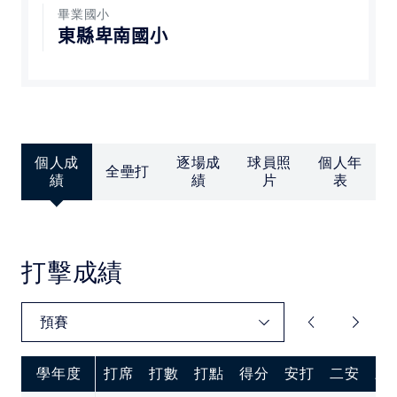
中華民國大專院校體育總會
畢業國小
東縣卑南國小
個人成
逐場成
球員照
個人年
全壘打
績
績
片
表
打擊成績
學年度
打席
打數
打點
得分
安打
二安
三