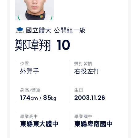
媒體文章
下載專區
國立體大
公開組一級
10
鄭瑋翔
聯絡我們
POLICY
位置
投打習慣
外野手
右投左打
隱私權政策
身高/體重
生日
網站使用條款
174
85
2003.11.26
/
cm
kg
LINK
畢業高中
畢業國中
教育部體育署
東縣東大體中
東縣卑南國中