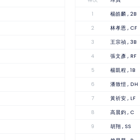
棒次
球員
1
, 2B
楊皓麟
2
, CF
林孝恩
3
, 3B
王宗禎
4
, RF
張文彥
5
, 1B
楊凱程
6
, DH
潘致愷
7
, LF
黃祈安
8
, C
高晨鈞
9
, SS
胡翔