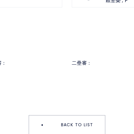
-
, P
賴昱榮
審：
二壘審：
BACK TO LIST