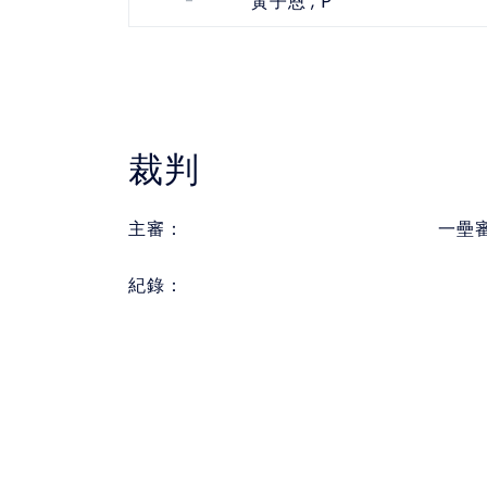
-
, P
黃子恩
裁判
主審：
一壘
紀錄：