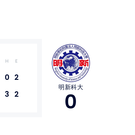
H
E
0
2
明新科大
0
3
2