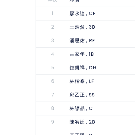
棒次
球員
1
, CF
廖永詮
2
, 3B
王浩然
3
, RF
潘思佑
4
, 1B
古家年
5
, DH
鍾凱祥
6
, LF
林楷峯
7
, SS
邱乙正
8
, C
林諺品
9
, 2B
陳宥廷