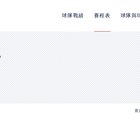
球隊戰績
賽程表
球隊與
POLICY
隱私權政策
網站使用條款
E
LINK
教育部體育署
中華民國大專院校體育總會
首