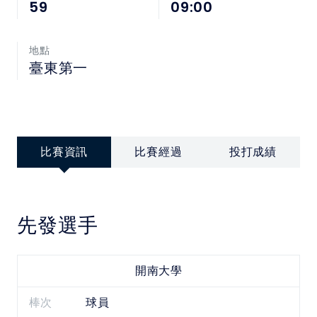
中華民國大專院校體育總會
59
09:00
地點
臺東第一
比賽資訊
比賽經過
投打成績
先發選手
開南大學
棒次
球員