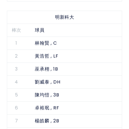
明新科大
棒次
球員
1
, C
林翰賢
2
, LF
黃浩哲
3
, 1B
巫承栩
4
, DH
劉威泰
5
, 3B
陳均愷
6
, RF
卓裕珉
7
, 2B
楊皓麟