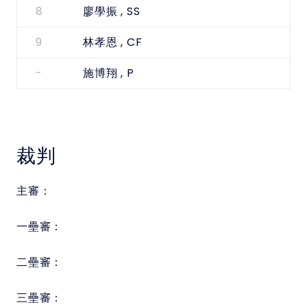
8
, SS
廖學振
9
, CF
林孝恩
-
, P
施博翔
裁判
主審：
一壘審：
二壘審：
三壘審：