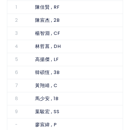
1
, RF
陳佳賢
2
, 2B
陳宸杰
3
, CF
楊智淵
4
, DH
林哲菖
5
, LF
高揚傑
6
, 3B
韓碩恆
7
, C
黃翔靖
8
, 1B
馬少安
9
, SS
葉駿宏
-
, P
廖宸緯