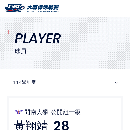
SITEMAP
首頁
PLAYER
球隊戰績
球員
賽程表
球隊與球員
裁判
比賽場地
開南大學
公開組一級
28
黃翔靖
最新消息