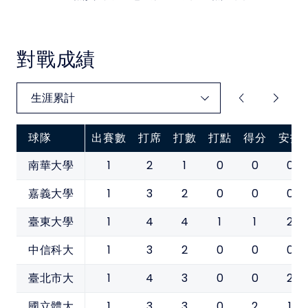
對戰成績
球隊
出賽數
打席
打數
打點
得分
安打
1
2
1
0
0
0
南華大學
1
3
2
0
0
0
嘉義大學
1
4
4
1
1
2
臺東大學
1
3
2
0
0
0
中信科大
1
4
3
0
0
2
臺北市大
1
3
3
0
2
1
國立體大