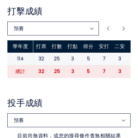
中華民國大專院校體育總會
打擊成績
學年度
打席
打數
打點
得分
安打
二安
三
114
32
25
3
5
7
3
0
32
25
3
5
7
3
0
總計
投手成績
目前尚無資料，或您的搜尋條件查無相關結果