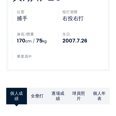
媒體文章
位置
投打習慣
捕手
右投右打
下載專區
身高/體重
生日
聯絡我們
170
75
2007.7.26
/
cm
kg
POLICY
畢業高中
隱私權政策
網站使用條款
個人成
逐場成
球員照
個人年
LINK
全壘打
績
績
片
表
教育部體育署