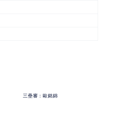
三壘審：
歐銘錦