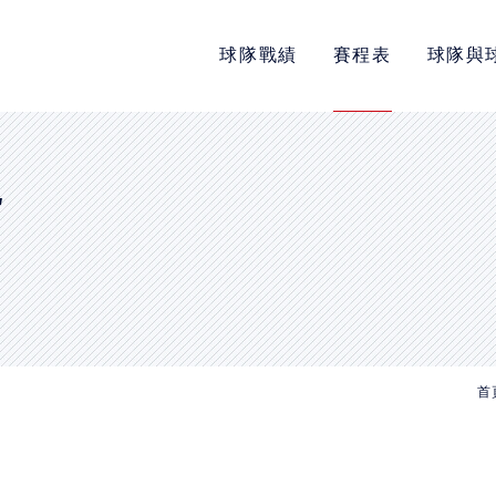
球隊戰績
賽程表
球隊與
POLICY
隱私權政策
網站使用條款
E
LINK
教育部體育署
中華民國大專院校體育總會
首