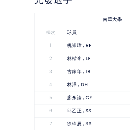
南華大學
棒次
球員
1
, RF
机崇瑋
2
, LF
林楷峯
3
, 1B
古家年
4
, DH
林澤
5
, CF
廖永詮
6
, SS
邱乙正
7
, 3B
徐瑋辰