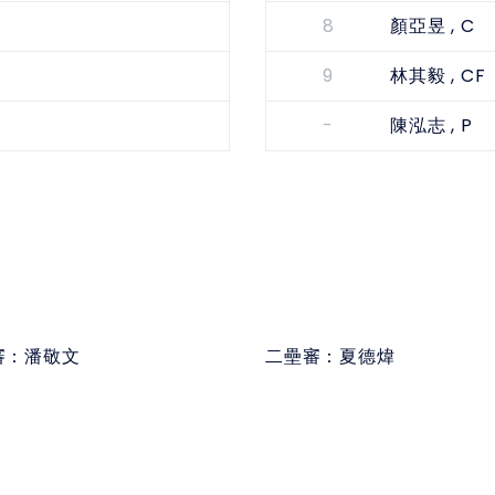
8
, C
顏亞昱
9
, CF
林其毅
-
, P
陳泓志
審：
潘敬文
二壘審：
夏德煒