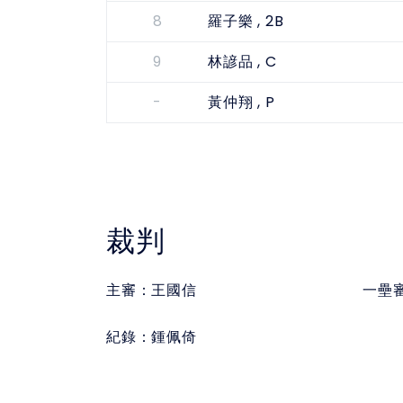
8
, 2B
羅子樂
9
, C
林諺品
-
, P
黃仲翔
裁判
主審：
王國信
一壘
紀錄：
鍾佩倚