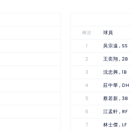
棒次
球員
1
, SS
吳宗遠
2
, 2B
王奕翔
3
, 1B
沈忠興
4
, DH
莊中華
5
, 3B
蔡若新
6
, RF
江孟軒
7
, LF
林士傑