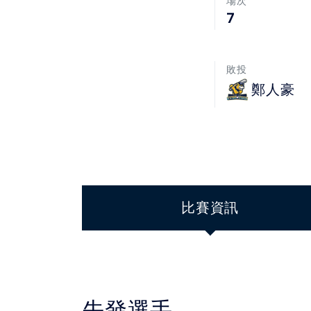
場次
7
敗投
鄭人豪
比賽資訊
先發選手