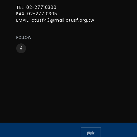
TEL: 02-27710300
FAX: 02-27710305
EMAIL:
ctusf43@mail.ctusf.org.tw
FOLLOW
同意