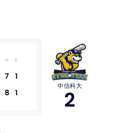
H
E
7
1
中信科大
2
8
1