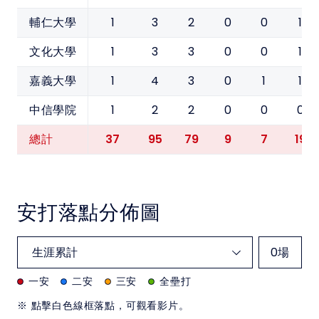
1
3
2
0
0
1
輔仁大學
1
3
3
0
0
1
文化大學
1
4
3
0
1
1
嘉義大學
1
2
2
0
0
0
中信學院
37
95
79
9
7
19
總計
安打落點分佈圖
0
場
一安
二安
三安
全壘打
※ 點擊白色線框落點，可觀看影片。