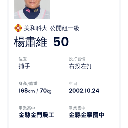
媒體文章
下載專區
美和科大
公開組一級
50
楊肅維
聯絡我們
POLICY
位置
投打習慣
捕手
右投左打
隱私權政策
身高/體重
生日
網站使用條款
168
70
2002.10.24
/
cm
kg
LINK
畢業高中
畢業國中
教育部體育署
金縣金門農工
金縣金寧國中