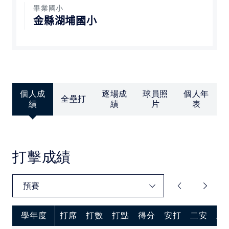
中華民國大專院校體育總會
畢業國小
金縣湖埔國小
個人成
逐場成
球員照
個人年
全壘打
績
績
片
表
打擊成績
學年度
打席
打數
打點
得分
安打
二安
三