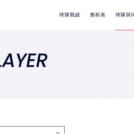
球隊戰績
賽程表
球隊與
POLICY
隱私權政策
網站使用條款
LAYER
LINK
教育部體育署
中華民國大專院校體育總會