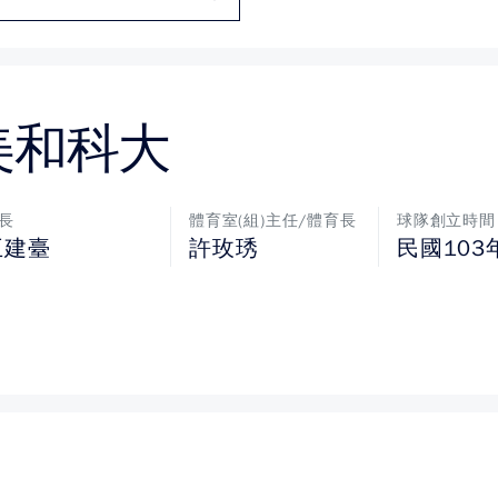
美和科大
長
體育室(組)主任/體育長
球隊創立時間
王建臺
許玫琇
民國103