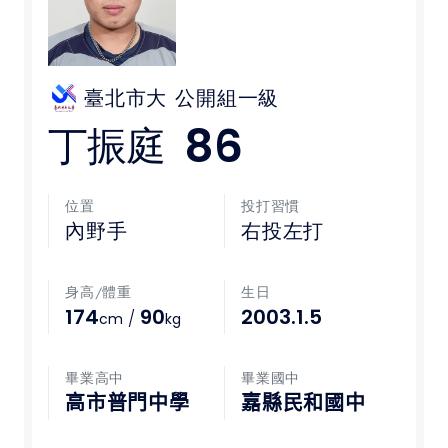
媒體文章
下載專區
臺北市大
公開組一級
86
丁振庭
聯絡我們
POLICY
位置
投打習慣
內野手
右投左打
隱私權政策
身高/體重
生日
網站使用條款
174
90
2003.1.5
/
cm
kg
LINK
畢業高中
畢業國中
教育部體育署
高市普門中學
嘉縣民和國中