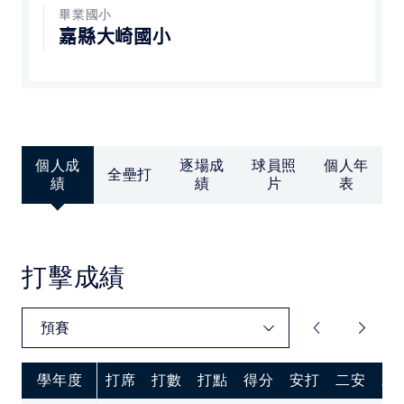
中華民國大專院校體育總會
畢業國小
嘉縣大崎國小
個人成
逐場成
球員照
個人年
全壘打
績
績
片
表
打擊成績
學年度
打席
打數
打點
得分
安打
二安
三