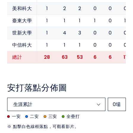
1
2
2
0
0
0
美和科大
1
1
1
1
0
1
臺東大學
1
4
3
0
0
0
世新大學
1
1
1
0
0
0
中信科大
28
63
53
6
6
11
總計
安打落點分佈圖
0
場
一安
二安
三安
全壘打
※ 點擊白色線框落點，可觀看影片。