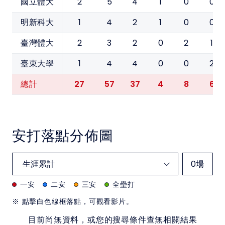
2
5
4
1
0
0
國立體大
1
4
2
1
0
0
明新科大
2
3
2
0
2
1
臺灣體大
1
4
4
0
0
2
臺東大學
27
57
37
4
8
6
總計
安打落點分佈圖
0
場
一安
二安
三安
全壘打
※ 點擊白色線框落點，可觀看影片。
目前尚無資料，或您的搜尋條件查無相關結果