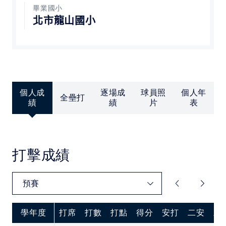
中華民國大專院校體育總會
畢業國小
北市龍山國小
個人成
逐場成
球員照
個人年
全壘打
績
績
片
表
打擊成績
學年度
打席
打數
打點
得分
安打
二安
三