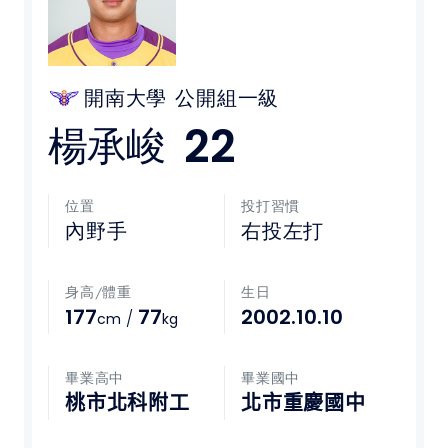
媒體文章
下載專區
開南大學
公開組一級
22
楊承峻
聯絡我們
POLICY
位置
投打習慣
內野手
右投左打
隱私權政策
身高/體重
生日
網站使用條款
177
77
2002.10.10
/
cm
kg
LINK
畢業高中
畢業國中
教育部體育署
桃市北科附工
北市重慶國中