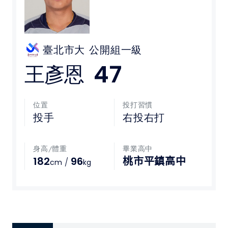
媒體文章
下載專區
臺北市大
公開組一級
47
王彥恩
聯絡我們
POLICY
位置
投打習慣
投手
右投右打
隱私權政策
身高/體重
畢業高中
網站使用條款
182
96
桃市平鎮高中
/
cm
kg
LINK
教育部體育署