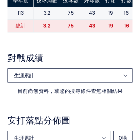
學年度
投球局數
投球數
好球數
打席
打數
113
3.2
75
43
19
16
3.2
75
43
19
16
總計
對戰成績
目前尚無資料，或您的搜尋條件查無相關結果
安打落點分佈圖
0
場