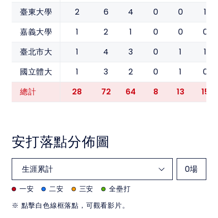
2
6
4
0
0
1
臺東大學
1
2
1
0
0
0
嘉義大學
1
4
3
0
1
1
臺北市大
1
3
2
0
1
0
國立體大
28
72
64
8
13
15
總計
安打落點分佈圖
0
場
一安
二安
三安
全壘打
※ 點擊白色線框落點，可觀看影片。