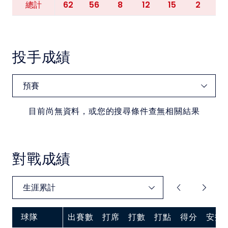
62
56
8
12
15
2
1
總計
投手成績
目前尚無資料，或您的搜尋條件查無相關結果
對戰成績
球隊
出賽數
打席
打數
打點
得分
安打