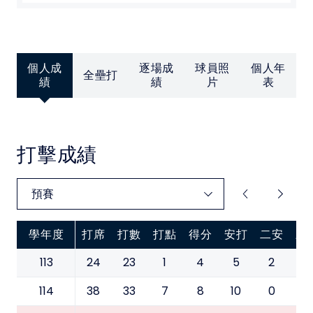
中華民國大專院校體育總會
個人成
逐場成
球員照
個人年
全壘打
績
績
片
表
打擊成績
學年度
打席
打數
打點
得分
安打
二安
三
113
24
23
1
4
5
2
1
114
38
33
7
8
10
0
0