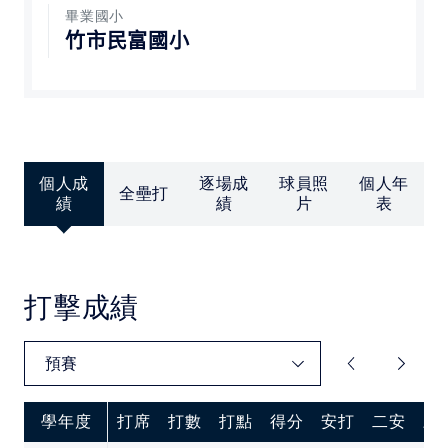
中華民國大專院校體育總會
畢業國小
竹市民富國小
個人成
逐場成
球員照
個人年
全壘打
績
績
片
表
打擊成績
學年度
打席
打數
打點
得分
安打
二安
三