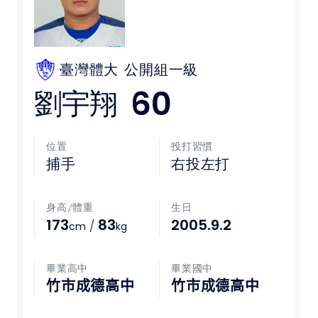
媒體文章
下載專區
臺灣體大
公開組一級
60
劉宇翔
聯絡我們
POLICY
位置
投打習慣
捕手
右投左打
隱私權政策
身高/體重
生日
網站使用條款
173
83
2005.9.2
/
cm
kg
LINK
畢業高中
畢業國中
教育部體育署
竹市成德高中
竹市成德高中