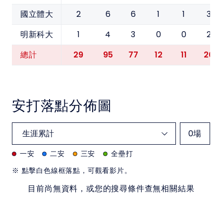
2
6
6
1
1
3
國立體大
1
4
3
0
0
2
明新科大
29
95
77
12
11
20
總計
安打落點分佈圖
0
場
一安
二安
三安
全壘打
※ 點擊白色線框落點，可觀看影片。
目前尚無資料，或您的搜尋條件查無相關結果