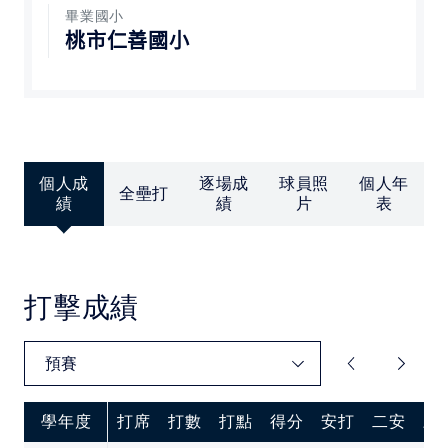
中華民國大專院校體育總會
畢業國小
桃市仁善國小
個人成
逐場成
球員照
個人年
全壘打
績
績
片
表
打擊成績
學年度
打席
打數
打點
得分
安打
二安
三