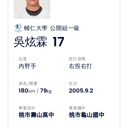
媒體文章
下載專區
輔仁大學
公開組一級
17
吳炫霖
聯絡我們
POLICY
位置
投打習慣
內野手
右投右打
隱私權政策
身高/體重
生日
網站使用條款
180
79
2005.9.2
/
cm
kg
LINK
畢業高中
畢業國中
教育部體育署
桃市壽山高中
桃市龜山國中