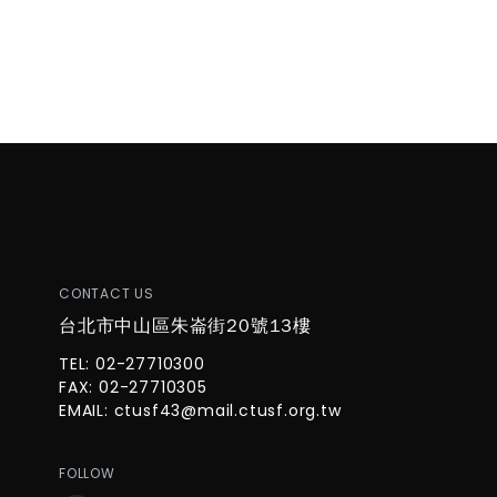
CONTACT US
台北市中山區朱崙街20號13樓
TEL: 02-27710300
FAX: 02-27710305
EMAIL:
ctusf43@mail.ctusf.org.tw
FOLLOW