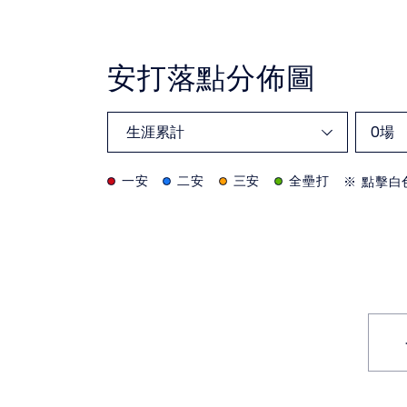
安打落點分佈圖
0
場
一安
二安
三安
全壘打
※ 點擊