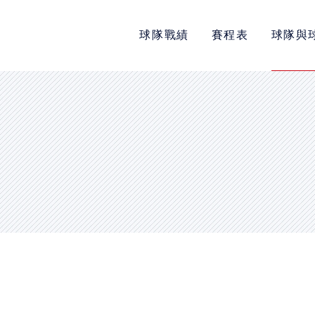
球隊戰績
賽程表
球隊與
POLICY
隱私權政策
網站使用條款
LINK
教育部體育署
中華民國大專院校體育總會