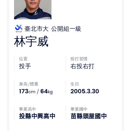
媒體文章
下載專區
臺北市大
公開組一級
林宇威
聯絡我們
位置
投打習慣
POLICY
投手
右投右打
隱私權政策
身高/體重
生日
網站使用條款
173
64
2005.3.30
/
cm
kg
LINK
畢業高中
畢業國中
投縣中興高中
苗縣頭屋國中
教育部體育署