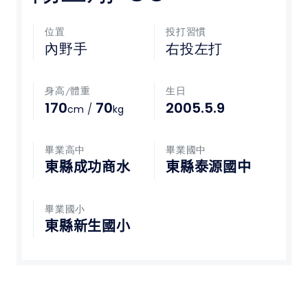
媒體文章
位置
投打習慣
內野手
右投左打
下載專區
身高/體重
生日
聯絡我們
170
70
2005.5.9
/
cm
kg
POLICY
畢業高中
畢業國中
東縣成功商水
東縣泰源國中
隱私權政策
網站使用條款
畢業國小
東縣新生國小
LINK
教育部體育署