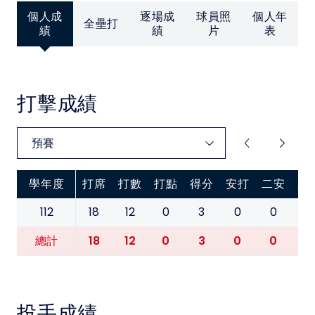
中華民國大專院校體育總會
個人成
逐場成
球員照
個人年
全壘打
績
績
片
表
打擊成績
學年度
打席
打數
打點
得分
安打
二安
三
112
18
12
0
3
0
0
0
18
12
0
3
0
0
0
總計
投手成績