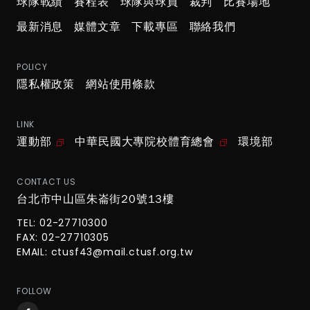
球隊戰績
賽程表
球隊與球員
裁判
比賽場地
最新消息
媒體文章
下載專區
聯絡我們
POLICY
隱私權政策
網站使用條款
LINK
運動部
中華民國大專院校體育總會
環境部
CONTACT US
台北市中山區朱崙街20號13樓
TEL: 02-27710300
FAX: 02-27710305
EMAIL:
ctusf43@mail.ctusf.org.tw
FOLLOW