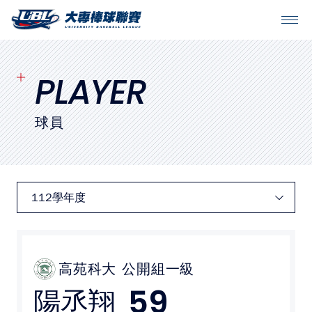
SITEMAP
首頁
PLAYER
球隊戰績
球員
賽程表
球隊與球員
裁判
比賽場地
高苑科大
公開組一級
59
陽丞翔
最新消息