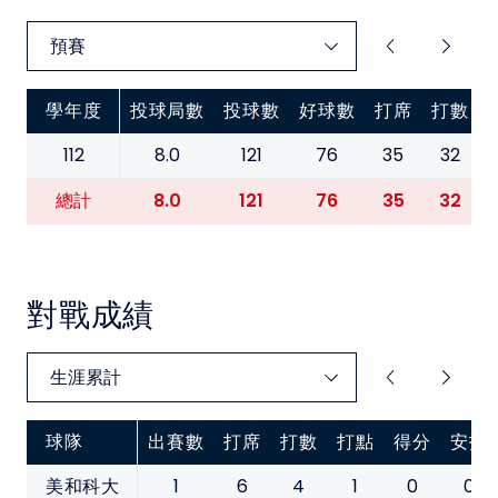
學年度
投球局數
投球數
好球數
打席
打數
112
8.0
121
76
35
32
8.0
121
76
35
32
總計
對戰成績
球隊
出賽數
打席
打數
打點
得分
安打
1
6
4
1
0
0
美和科大