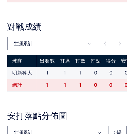
對戰成績
球隊
出賽數
打席
打數
打點
得分
安打
1
1
1
0
0
0
明新科大
1
1
1
0
0
0
總計
安打落點分佈圖
0
場