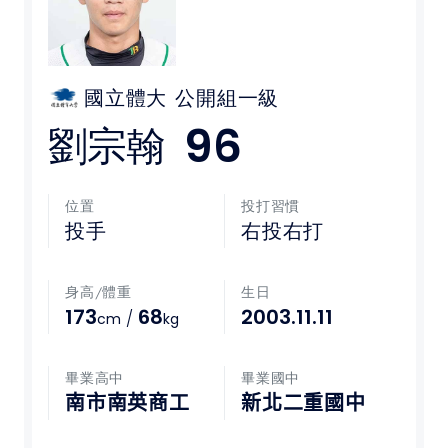
媒體文章
下載專區
國立體大
公開組一級
96
劉宗翰
聯絡我們
POLICY
位置
投打習慣
投手
右投右打
隱私權政策
身高/體重
生日
網站使用條款
173
68
2003.11.11
/
cm
kg
LINK
畢業高中
畢業國中
教育部體育署
南市南英商工
新北二重國中