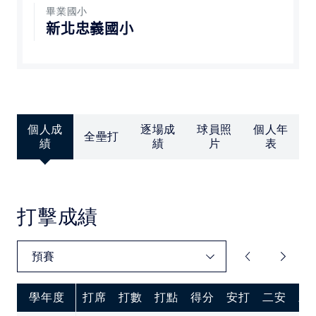
中華民國大專院校體育總會
畢業國小
新北忠義國小
個人成
逐場成
球員照
個人年
全壘打
績
績
片
表
打擊成績
學年度
打席
打數
打點
得分
安打
二安
三