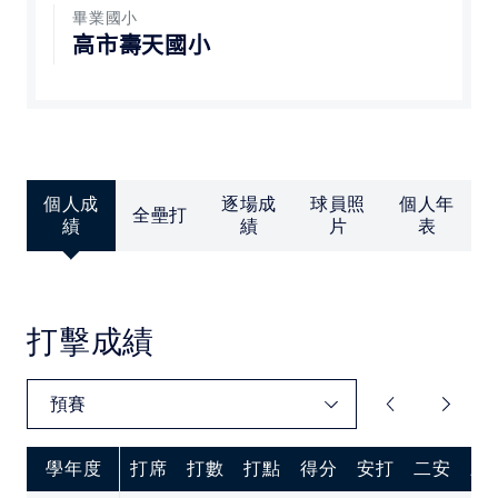
中華民國大專院校體育總會
畢業國小
高市壽天國小
個人成
逐場成
球員照
個人年
全壘打
績
績
片
表
打擊成績
學年度
打席
打數
打點
得分
安打
二安
三