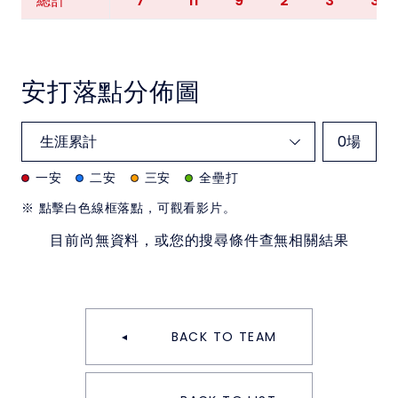
7
11
9
2
3
3
總計
安打落點分佈圖
0
場
一安
二安
三安
全壘打
※ 點擊白色線框落點，可觀看影片。
目前尚無資料，或您的搜尋條件查無相關結果
BACK TO TEAM