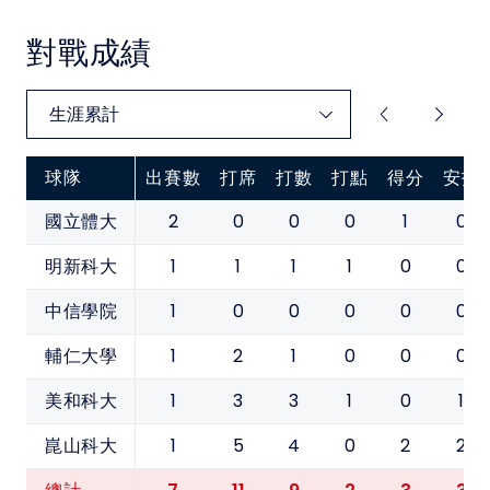
對戰成績
球隊
出賽數
打席
打數
打點
得分
安打
2
0
0
0
1
0
國立體大
1
1
1
1
0
0
明新科大
1
0
0
0
0
0
中信學院
1
2
1
0
0
0
輔仁大學
1
3
3
1
0
1
美和科大
1
5
4
0
2
2
崑山科大