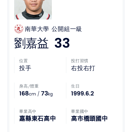
媒體文章
下載專區
南華大學
公開組一級
33
劉嘉益
聯絡我們
POLICY
位置
投打習慣
投手
右投右打
隱私權政策
身高/體重
生日
網站使用條款
168
73
1999.6.2
/
cm
kg
LINK
畢業高中
畢業國中
教育部體育署
嘉縣東石高中
高市橋頭國中