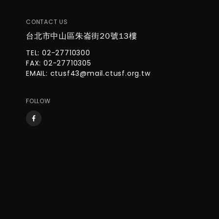
CONTACT US
台北市中山區朱崙街20號13樓
TEL: 02-27710300
FAX: 02-27710305
EMAIL:
ctusf43@mail.ctusf.org.tw
FOLLOW