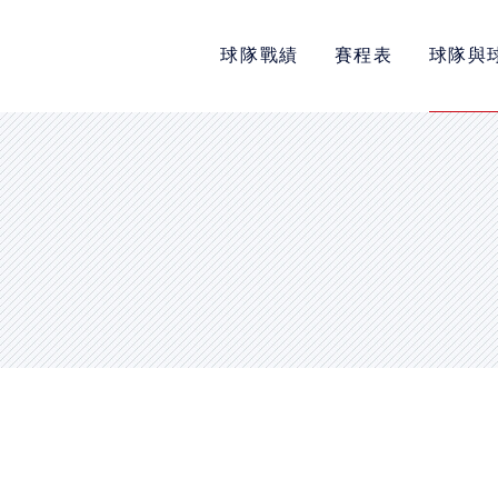
球隊戰績
賽程表
球隊與
POLICY
隱私權政策
網站使用條款
LINK
教育部體育署
中華民國大專院校體育總會