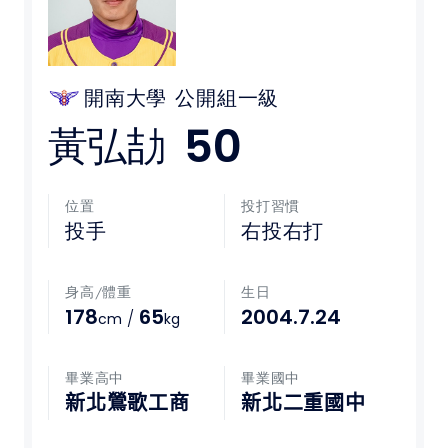
媒體文章
下載專區
開南大學
公開組一級
50
黃弘劼
聯絡我們
POLICY
位置
投打習慣
投手
右投右打
隱私權政策
身高/體重
生日
網站使用條款
178
65
2004.7.24
/
cm
kg
LINK
畢業高中
畢業國中
教育部體育署
新北鶯歌工商
新北二重國中