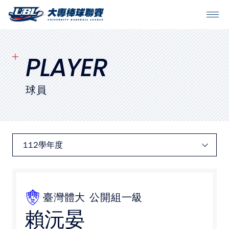
SITEMAP
首頁
PLAYER
球隊戰績
球員
賽程表
球隊與球員
裁判
比賽場地
臺灣體大
公開組一級
賴沅晏
最新消息