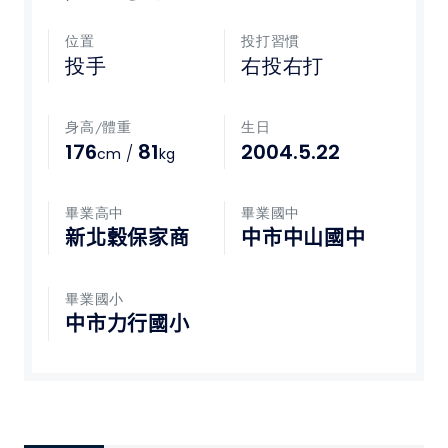
媒體文章
位置
投打習慣
投手
右投右打
下載專區
身高/體重
生日
聯絡我們
176
81
2004.5.22
/
cm
kg
POLICY
畢業高中
畢業國中
新北穀保家商
中市中山國中
隱私權政策
網站使用條款
畢業國小
中市力行國小
LINK
教育部體育署