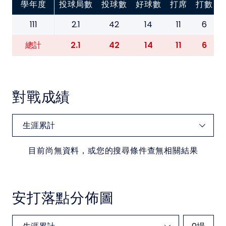
學年度
投球局數
投球數
好球數
打席
打數
111
2.1
42
14
11
6
2.1
42
14
11
6
總計
對戰成績
目前尚無資料，或您的搜尋條件查無相關結果
安打落點分佈圖