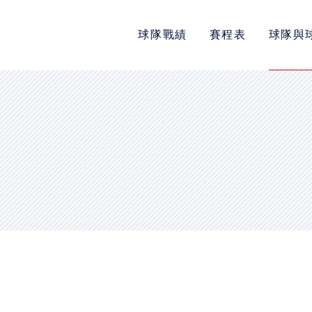
球隊戰績
賽程表
球隊與
POLICY
隱私權政策
網站使用條款
LINK
教育部體育署
中華民國大專院校體育總會