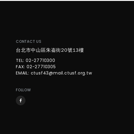
CONTACT US
台北市中山區朱崙街20號13樓
TEL: 02-27710300
FAX: 02-27710305
EMAIL:
ctusf43@mail.ctusf.org.tw
FOLLOW