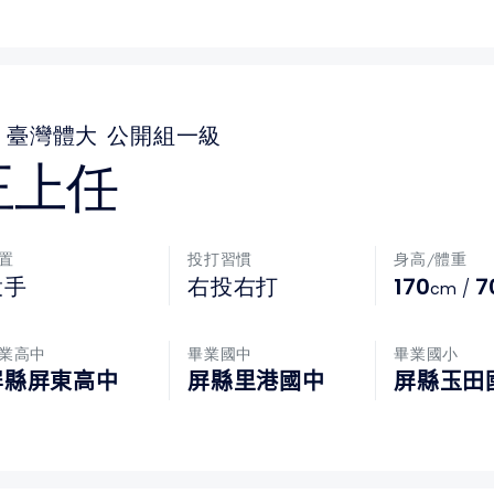
臺灣體大
公開組一級
王上任
置
投打習慣
身高/體重
170
7
投手
右投右打
/
cm
業高中
畢業國中
畢業國小
屏縣屏東高中
屏縣里港國中
屏縣玉田