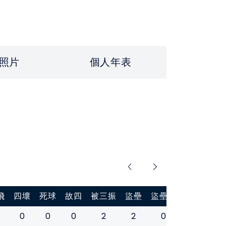
照片
個人年表
飛
四壞
死球
故四
被三振
盜壘
盜壘刺
打擊率
0
0
0
2
2
0
0.000
0