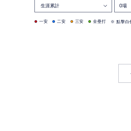
0
場
一安
二安
三安
全壘打
※ 點擊