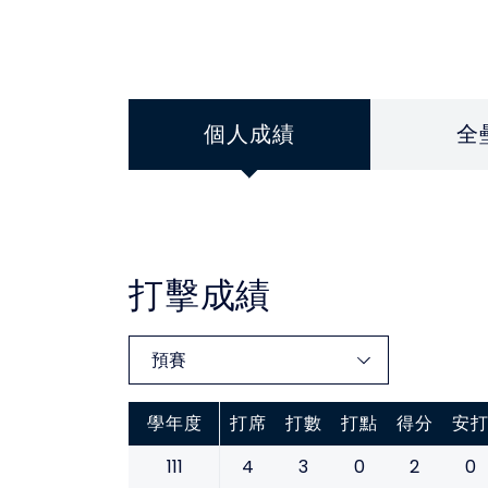
個人成績
全
打擊成績
學年度
打席
打數
打點
得分
安
111
4
3
0
2
0