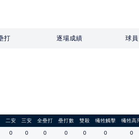
壘打
逐場成績
球員
打
二安
三安
全壘打
壘打數
雙殺
犧牲觸擊
犧牲高
0
0
0
0
0
0
0