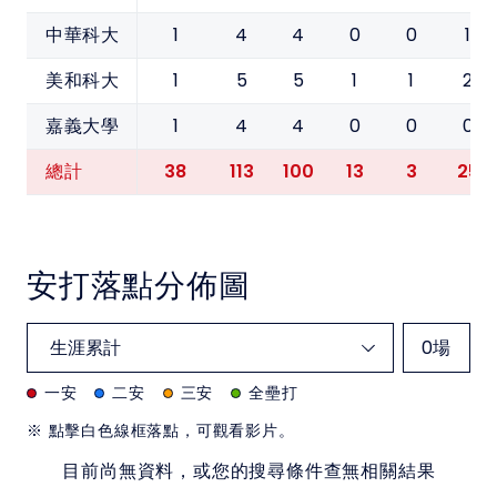
1
4
4
0
0
1
中華科大
1
5
5
1
1
2
美和科大
1
4
4
0
0
0
嘉義大學
38
113
100
13
3
25
總計
安打落點分佈圖
0
場
一安
二安
三安
全壘打
※ 點擊白色線框落點，可觀看影片。
目前尚無資料，或您的搜尋條件查無相關結果