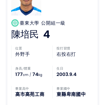
媒體文章
下載專區
臺東大學
公開組一級
4
陳培民
聯絡我們
POLICY
位置
投打習慣
外野手
右投右打
隱私權政策
身高/體重
生日
網站使用條款
177
74
2003.9.4
/
cm
kg
LINK
畢業高中
畢業國中
教育部體育署
高市高苑工商
東縣卑南國中