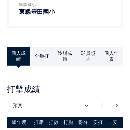
中華民國大專院校體育總會
畢業國小
東縣豐田國小
個人成
逐場成
球員照
個人年
全壘打
績
績
片
表
打擊成績
學年度
打席
打數
打點
得分
安打
二安
三