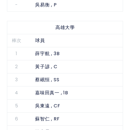
-
, P
吳易衡
高雄大學
棒次
球員
1
, 3B
薛宇航
2
, C
黃子諺
3
, SS
蔡岷恒
4
, 1B
嘉味田真一
5
, CF
吳東遠
6
, RF
蘇智仁