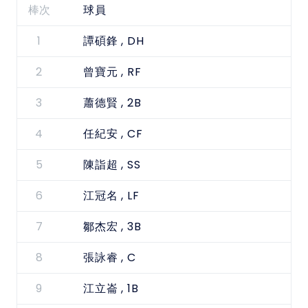
棒次
球員
1
, DH
譚碩鋒
2
, RF
曾寶元
3
, 2B
蕭德賢
4
, CF
任紀安
5
, SS
陳詣超
6
, LF
江冠名
7
, 3B
鄒杰宏
8
, C
張詠睿
9
, 1B
江立崙