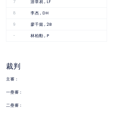
7
, LF
游章易
8
, DH
李杰
9
, 2B
廖千懿
-
, P
林柏勳
裁判
主審：
一壘審：
二壘審：