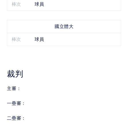
棒次
球員
國立體大
棒次
球員
裁判
主審：
一壘審：
二壘審：