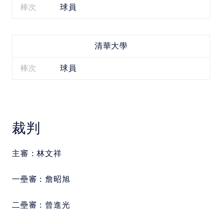
棒次
球員
清華大學
棒次
球員
裁判
主審：
林文祥
一壘審：
詹昭旭
二壘審：
曾進光