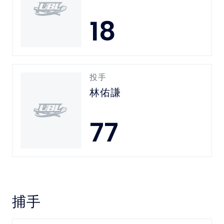
18
投手
林佑謙
77
捕手