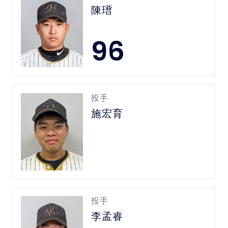
陳瑨
96
投手
施宏育
投手
李孟睿