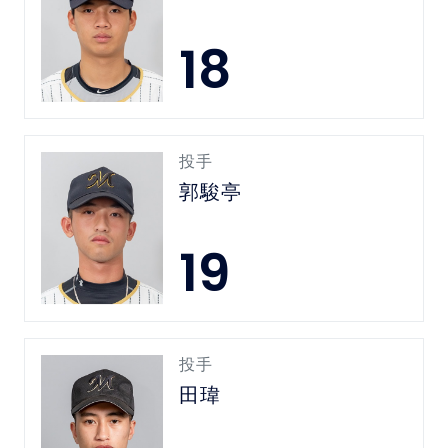
18
投手
郭駿亭
19
投手
田瑋