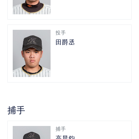
投手
田爵丞
捕手
捕手
高晨鈞