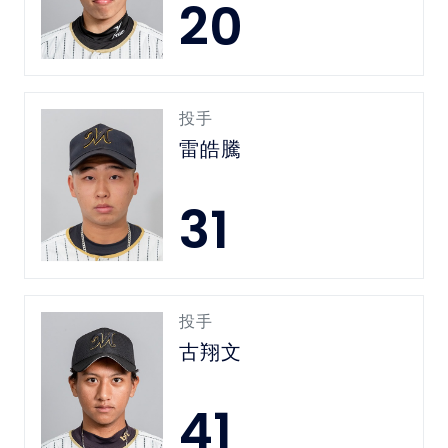
20
投手
雷皓騰
31
投手
古翔文
41