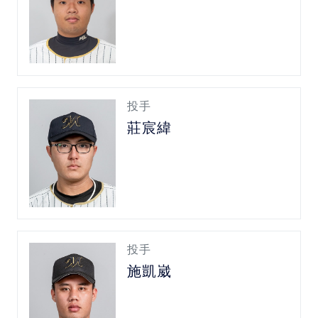
投手
莊宸緯
投手
施凱崴