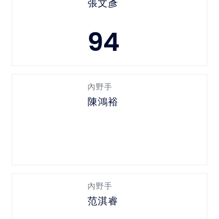
張文彥
94
內野手
陳鴻裕
內野手
范淇睿