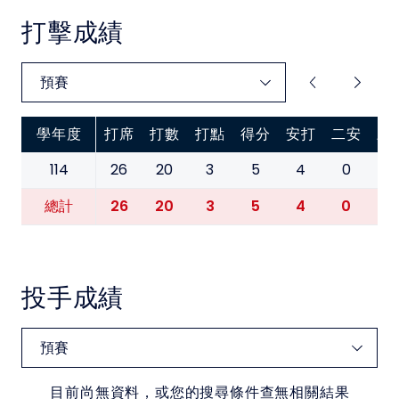
中華民國大專院校體育總會
打擊成績
學年度
打席
打數
打點
得分
安打
二安
三
114
26
20
3
5
4
0
0
26
20
3
5
4
0
0
總計
投手成績
目前尚無資料，或您的搜尋條件查無相關結果