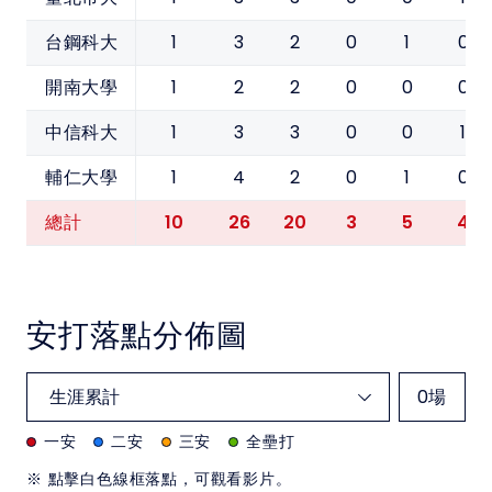
1
3
2
0
1
0
台鋼科大
1
2
2
0
0
0
開南大學
1
3
3
0
0
1
中信科大
1
4
2
0
1
0
輔仁大學
10
26
20
3
5
4
總計
安打落點分佈圖
0
場
一安
二安
三安
全壘打
※ 點擊白色線框落點，可觀看影片。