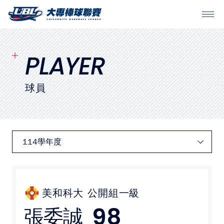
SITEMAP
首頁
PLAYER
球隊戰績
球員
賽程表
球隊與球員
裁判
比賽場地
美和科大
公開組一級
98
張委誠
最新消息