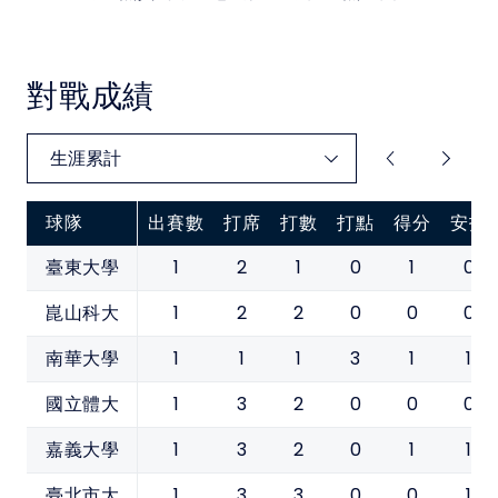
對戰成績
球隊
出賽數
打席
打數
打點
得分
安打
1
2
1
0
1
0
臺東大學
1
2
2
0
0
0
崑山科大
1
1
1
3
1
1
南華大學
1
3
2
0
0
0
國立體大
1
3
2
0
1
1
嘉義大學
1
3
3
0
0
1
臺北市大