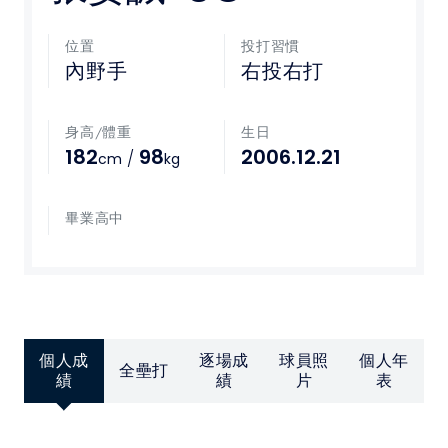
媒體文章
位置
投打習慣
內野手
右投右打
下載專區
身高/體重
生日
聯絡我們
182
98
2006.12.21
/
cm
kg
POLICY
畢業高中
隱私權政策
網站使用條款
個人成
逐場成
球員照
個人年
LINK
全壘打
績
績
片
表
教育部體育署