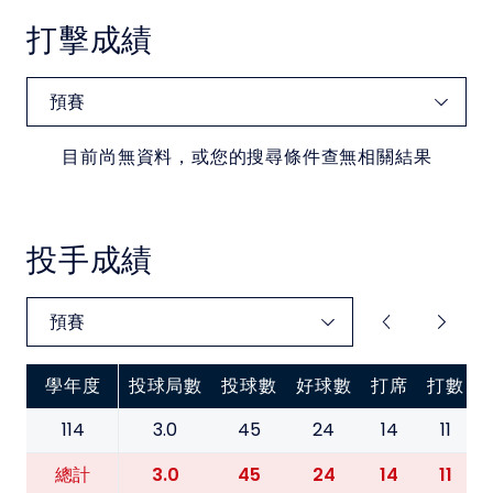
中華民國大專院校體育總會
打擊成績
目前尚無資料，或您的搜尋條件查無相關結果
投手成績
學年度
投球局數
投球數
好球數
打席
打數
114
3.0
45
24
14
11
3.0
45
24
14
11
總計