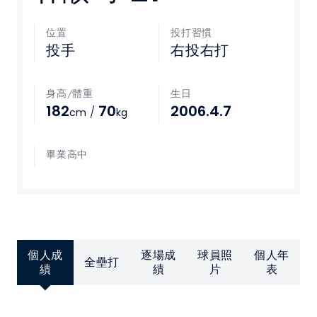
媒體文章
位置
投打習慣
投手
右投右打
下載專區
身高/體重
生日
聯絡我們
182
70
2006.4.7
/
cm
kg
POLICY
畢業高中
隱私權政策
網站使用條款
個人成
逐場成
球員照
個人年
LINK
全壘打
績
績
片
表
教育部體育署