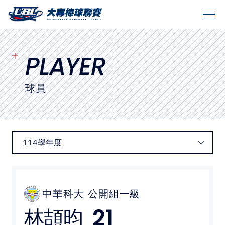
SITEMAP
首頁
PLAYER
球隊戰績
球員
賽程表
球隊與球員
裁判
比賽場地
中華科大
公開組一級
21
林頡昀
最新消息