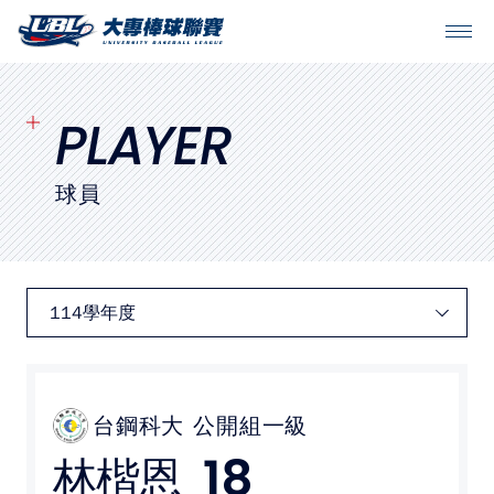
SITEMAP
首頁
PLAYER
球隊戰績
球員
賽程表
球隊與球員
裁判
比賽場地
台鋼科大
公開組一級
18
林楷恩
最新消息