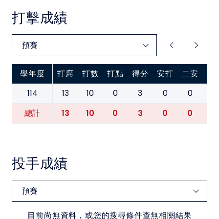
中華民國大專院校體育總會
打擊成績
學年度
打席
打數
打點
得分
安打
二安
三
114
13
10
0
3
0
0
0
13
10
0
3
0
0
0
總計
投手成績
目前尚無資料，或您的搜尋條件查無相關結果