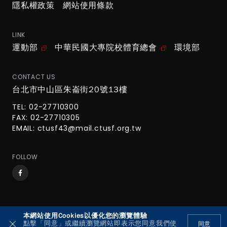
隱私權政策
網站使用條款
LINK
運動部
中華民國大專院校體育總會
環境部
CONTACT US
台北市中山區朱崙街20號13樓
TEL: 02-27710300
FAX: 02-27710305
EMAIL:
ctusf43@mail.ctusf.org.tw
FOLLOW
本網站使用Cookies以優化您的瀏覽體驗
© 2026 UBL大專棒球運動聯賽 All Rights Reserved.
點擊「同意」或繼續瀏覽網站即表示您同意我們使
同意