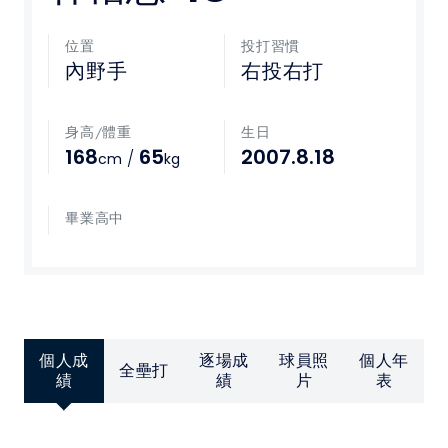
媒體文章
位置
投打習慣
內野手
右投右打
下載專區
身高/體重
生日
聯絡我們
168
65
2007.8.18
/
cm
kg
POLICY
畢業高中
隱私權政策
網站使用條款
個人成
逐場成
球員照
個人年
LINK
全壘打
績
績
片
表
教育部體育署