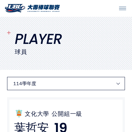
SITEMAP
首頁
PLAYER
球隊戰績
球員
賽程表
球隊與球員
裁判
比賽場地
文化大學
公開組一級
19
葉哲安
最新消息