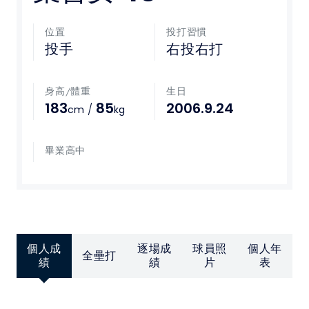
媒體文章
位置
投打習慣
投手
右投右打
下載專區
身高/體重
生日
聯絡我們
183
85
2006.9.24
/
cm
kg
POLICY
畢業高中
隱私權政策
網站使用條款
個人成
逐場成
球員照
個人年
LINK
全壘打
績
績
片
表
教育部體育署