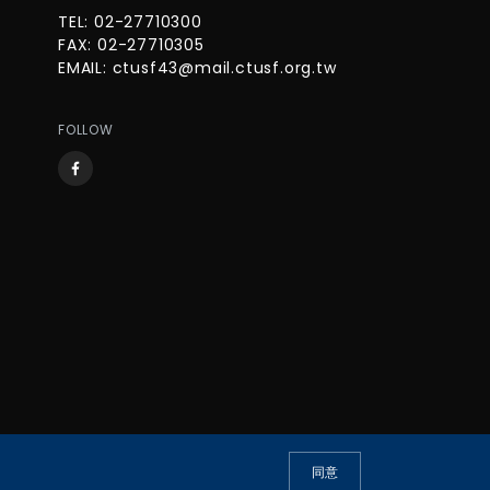
TEL: 02-27710300
FAX: 02-27710305
EMAIL:
ctusf43@mail.ctusf.org.tw
FOLLOW
同意