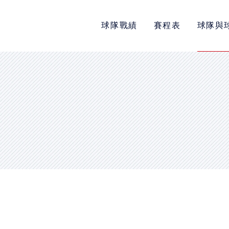
球隊戰績
賽程表
球隊與
POLICY
隱私權政策
網站使用條款
LINK
教育部體育署
中華民國大專院校體育總會