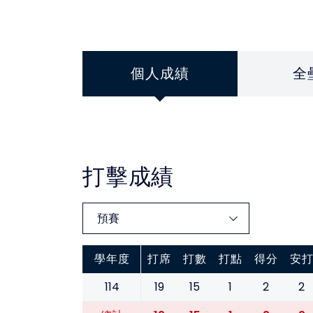
個人成績
全
打擊成績
學年度
打席
打數
打點
得分
安
114
19
15
1
2
2