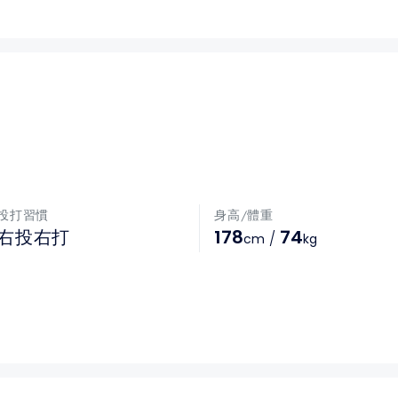
投打習慣
身高/體重
178
74
右投右打
/
cm
kg