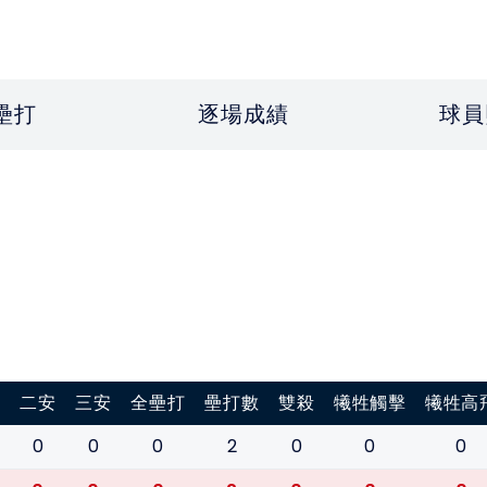
壘打
逐場成績
球員
打
二安
三安
全壘打
壘打數
雙殺
犧牲觸擊
犧牲高
0
0
0
2
0
0
0