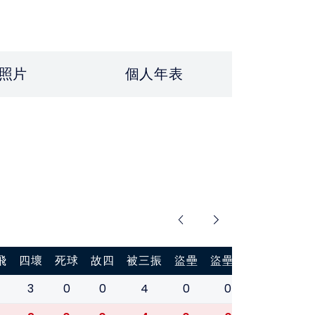
照片
個人年表
飛
四壞
死球
故四
被三振
盜壘
盜壘刺
打擊率
3
0
0
4
0
0
0.133
0