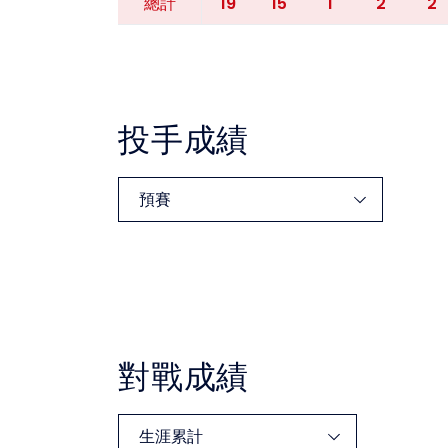
19
15
1
2
2
總計
投手成績
對戰成績