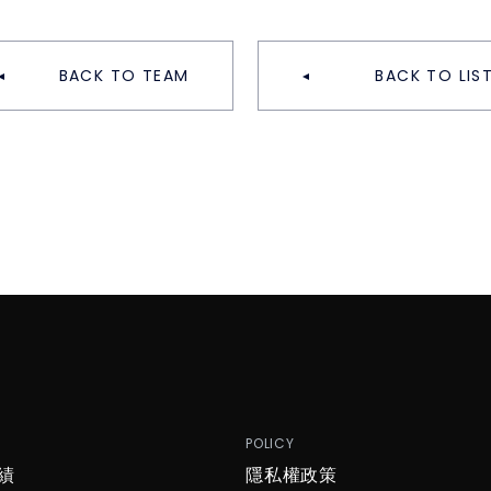
BACK TO TEAM
BACK TO LIS
P
POLICY
績
隱私權政策