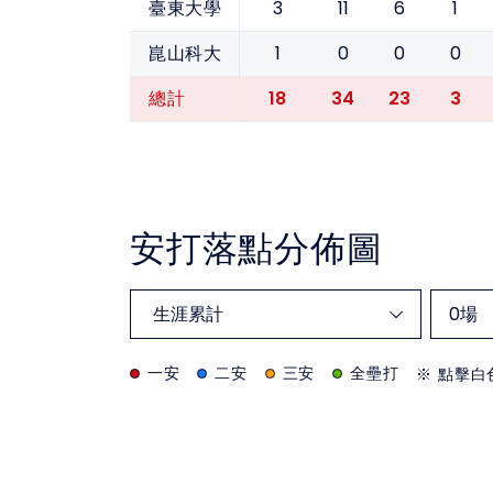
3
11
6
1
臺東大學
1
0
0
0
崑山科大
18
34
23
3
總計
安打落點分佈圖
0
場
一安
二安
三安
全壘打
※ 點擊