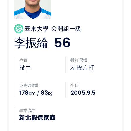
媒體文章
下載專區
臺東大學
公開組一級
56
李振綸
聯絡我們
POLICY
位置
投打習慣
投手
左投左打
隱私權政策
身高/體重
生日
網站使用條款
178
83
2005.9.5
/
cm
kg
LINK
畢業高中
教育部體育署
新北穀保家商