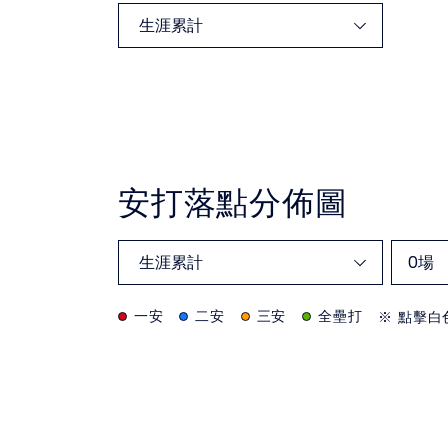
安打落點分佈圖
0
場
一安
二安
三安
全壘打
※ 點擊