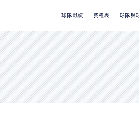
球隊戰績
賽程表
球隊與
POLICY
隱私權政策
網站使用條款
LINK
教育部體育署
中華民國大專院校體育總會