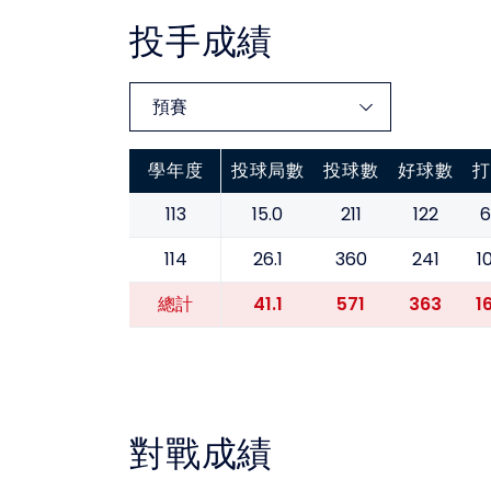
投手成績
學年度
投球局數
投球數
好球數
打
113
15.0
211
122
6
114
26.1
360
241
1
41.1
571
363
1
總計
對戰成績