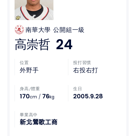
媒體文章
下載專區
南華大學
公開組一級
24
高崇哲
聯絡我們
POLICY
位置
投打習慣
外野手
右投右打
隱私權政策
身高/體重
生日
網站使用條款
170
76
2005.9.28
/
cm
kg
LINK
畢業高中
教育部體育署
新北鶯歌工商