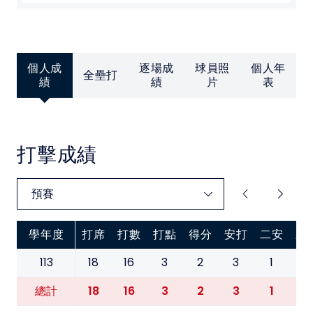
中華民國大專院校體育總會
個人成
逐場成
球員照
個人年
全壘打
績
績
片
表
打擊成績
學年度
打席
打數
打點
得分
安打
二安
三
113
18
16
3
2
3
1
0
18
16
3
2
3
1
0
總計