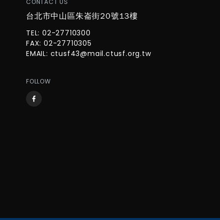
CONTACT US
台北市中山區朱崙街20號13樓
TEL: 02-27710300
FAX: 02-27710305
EMAIL:
ctusf43@mail.ctusf.org.tw
FOLLOW