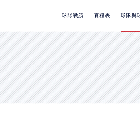
球隊戰績
賽程表
球隊與
POLICY
隱私權政策
網站使用條款
LINK
教育部體育署
中華民國大專院校體育總會