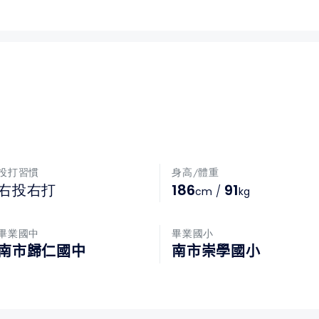
投打習慣
身高/體重
186
91
右投右打
/
cm
kg
畢業國中
畢業國小
南市歸仁國中
南市崇學國小