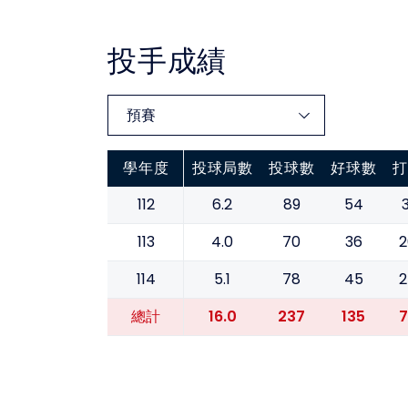
投手成績
學年度
投球局數
投球數
好球數
打
112
6.2
89
54
3
113
4.0
70
36
2
114
5.1
78
45
2
16.0
237
135
7
總計