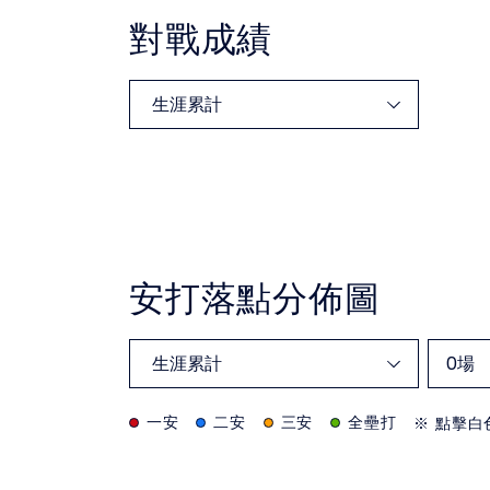
對戰成績
安打落點分佈圖
0
場
一安
二安
三安
全壘打
※ 點擊