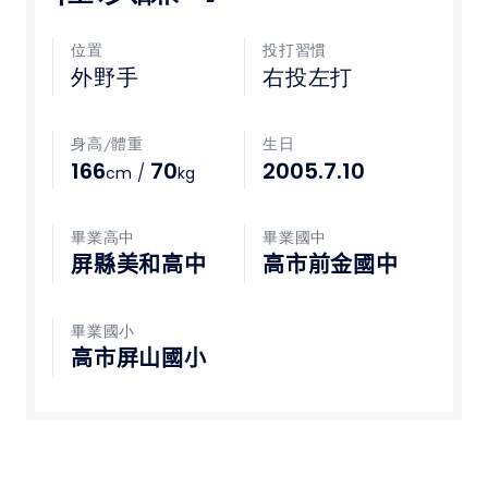
媒體文章
位置
投打習慣
外野手
右投左打
下載專區
身高/體重
生日
聯絡我們
166
70
2005.7.10
/
cm
kg
POLICY
畢業高中
畢業國中
屏縣美和高中
高市前金國中
隱私權政策
網站使用條款
畢業國小
高市屏山國小
LINK
教育部體育署