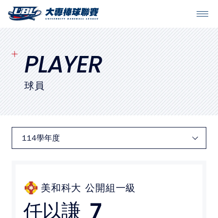
SITEMAP
首頁
PLAYER
球隊戰績
球員
賽程表
球隊與球員
裁判
比賽場地
美和科大
公開組一級
7
任以謙
最新消息