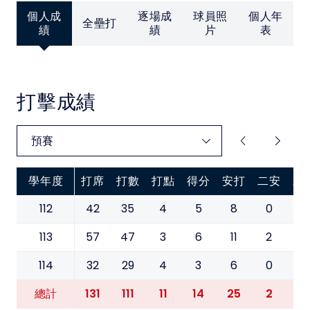
中華民國大專院校體育總會
個人成
逐場成
球員照
個人年
全壘打
績
績
片
表
打擊成績
學年度
打席
打數
打點
得分
安打
二安
三
112
42
35
4
5
8
0
0
113
57
47
3
6
11
2
1
114
32
29
4
3
6
0
1
131
111
11
14
25
2
2
總計