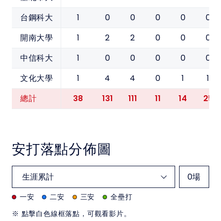
1
0
0
0
0
0
台鋼科大
1
2
2
0
0
0
開南大學
1
0
0
0
0
0
中信科大
1
4
4
0
1
1
文化大學
38
131
111
11
14
25
總計
安打落點分佈圖
0
場
一安
二安
三安
全壘打
※ 點擊白色線框落點，可觀看影片。