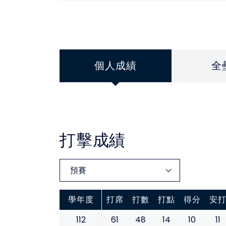
個人成績
全
打擊成績
學年度
打席
打數
打點
得分
安
112
61
48
14
10
11