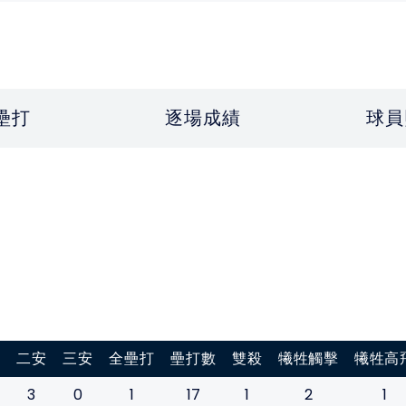
壘打
逐場成績
球員
打
二安
三安
全壘打
壘打數
雙殺
犧牲觸擊
犧牲高
3
0
1
17
1
2
1