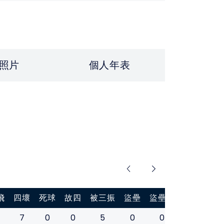
照片
個人年表
飛
四壞
死球
故四
被三振
盜壘
盜壘刺
打擊率
7
0
0
5
0
0
0.229