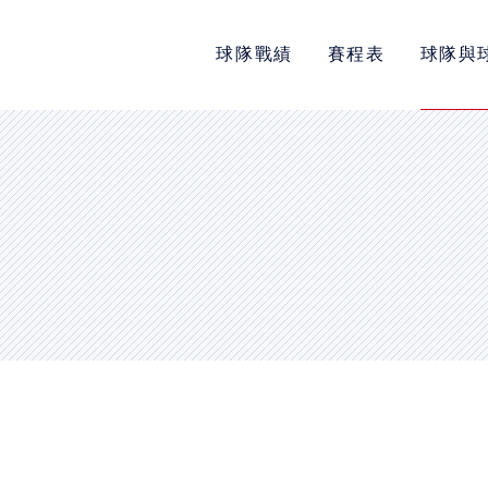
球隊戰績
賽程表
球隊與
POLICY
隱私權政策
網站使用條款
LINK
教育部體育署
中華民國大專院校體育總會