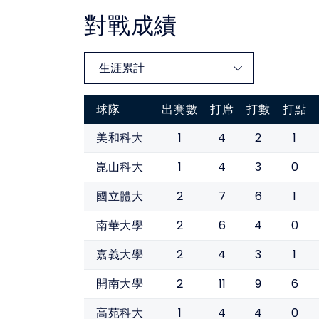
對戰成績
球隊
出賽數
打席
打數
打點
1
4
2
1
美和科大
1
4
3
0
崑山科大
2
7
6
1
國立體大
2
6
4
0
南華大學
2
4
3
1
嘉義大學
2
11
9
6
開南大學
1
4
4
0
高苑科大