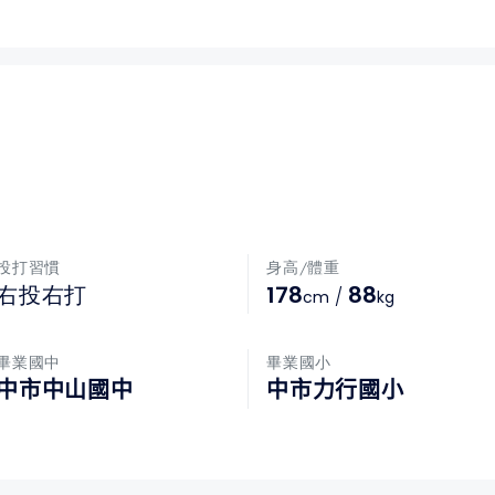
投打習慣
身高/體重
178
88
右投右打
/
cm
kg
畢業國中
畢業國小
中市中山國中
中市力行國小