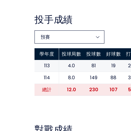
投手成績
學年度
投球局數
投球數
好球數
打
113
4.0
81
19
2
114
8.0
149
88
3
12.0
230
107
5
總計
對戰成績