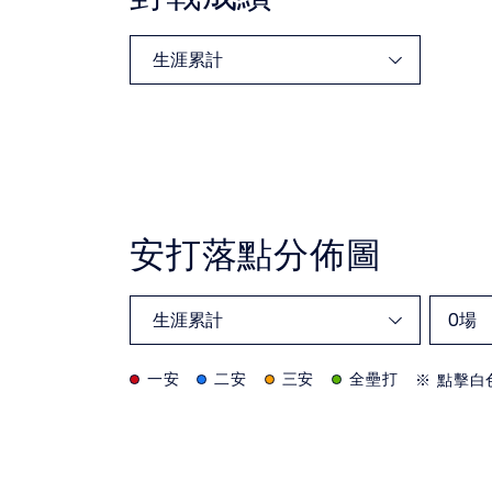
安打落點分佈圖
0
場
一安
二安
三安
全壘打
※ 點擊