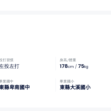
投打習慣
身高/體重
178
75
左投左打
/
cm
kg
畢業國中
畢業國小
東縣卑南國中
東縣大溪國小