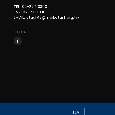
TEL: 02-27710300
FAX: 02-27710305
EMAIL:
ctusf43@mail.ctusf.org.tw
FOLLOW
同意