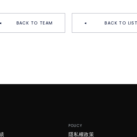
BACK TO TEAM
BACK TO LIS
P
POLICY
績
隱私權政策