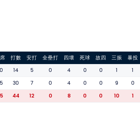
席
打數
安打
全壘打
四壞
死球
故四
三振
暴投
0
14
5
0
4
0
0
1
1
5
30
7
0
4
0
0
9
0
5
44
12
0
8
0
0
10
1