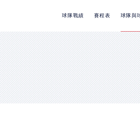
球隊戰績
賽程表
球隊與
POLICY
隱私權政策
網站使用條款
LINK
教育部體育署
中華民國大專院校體育總會