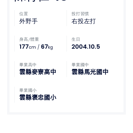
媒體文章
位置
投打習慣
外野手
右投左打
下載專區
身高/體重
生日
聯絡我們
177
67
2004.10.5
/
cm
kg
POLICY
畢業高中
畢業國中
雲縣麥寮高中
雲縣馬光國中
隱私權政策
網站使用條款
畢業國小
雲縣褒忠國小
LINK
教育部體育署