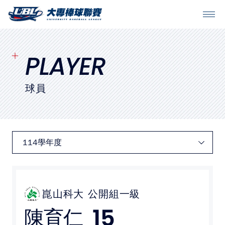
SITEMAP
首頁
PLAYER
球隊戰績
球員
賽程表
球隊與球員
裁判
比賽場地
崑山科大
公開組一級
15
陳育仁
最新消息