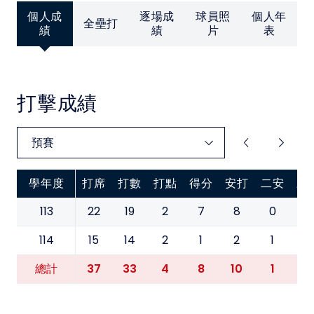
中華民國大專院校體育總會
個人成
逐場成
球員照
個人年
全壘打
績
績
片
表
打擊成績
學年度
打席
打數
打點
得分
安打
二安
三
113
22
19
2
7
8
0
0
114
15
14
2
1
2
1
0
37
33
4
8
10
1
0
總計